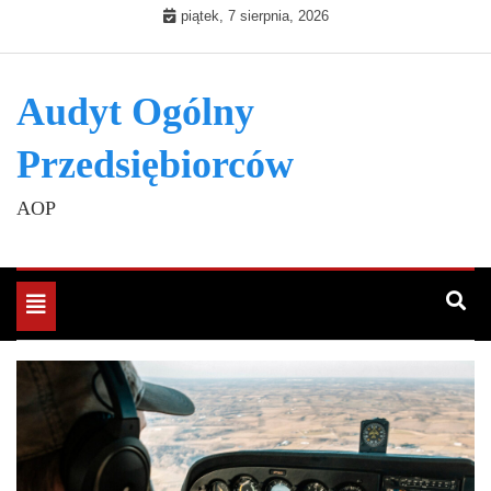
Skip
piątek, 7 sierpnia, 2026
to
content
Audyt Ogólny
Przedsiębiorców
AOP
Toggle
navigation