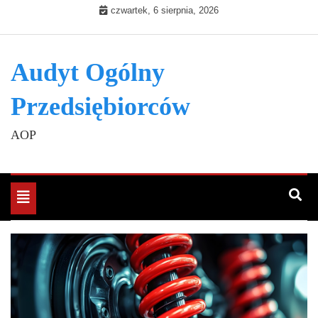
Skip
czwartek, 6 sierpnia, 2026
to
content
Audyt Ogólny
Przedsiębiorców
AOP
Toggle
navigation