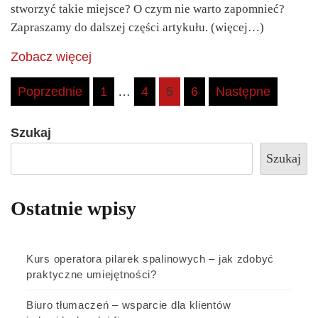
stworzyć takie miejsce? O czym nie warto zapomnieć?
Zapraszamy do dalszej części artykułu. (więcej…)
Zobacz więcej
Stronicowanie
Poprzednie
1
…
4
5
6
Następne
wpisów
Szukaj
Szukaj
Ostatnie wpisy
Kurs operatora pilarek spalinowych – jak zdobyć
praktyczne umiejętności?
Biuro tłumaczeń – wsparcie dla klientów