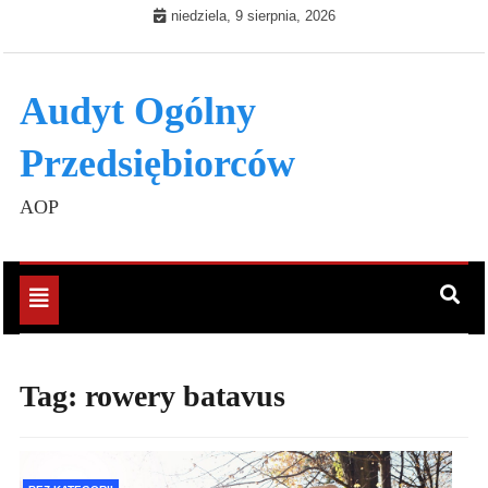
Skip
niedziela, 9 sierpnia, 2026
to
content
Audyt Ogólny
Przedsiębiorców
AOP
Toggle
navigation
Tag:
rowery batavus