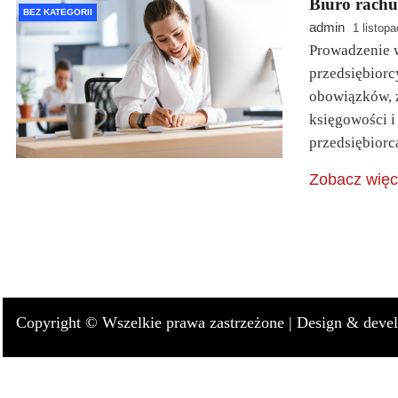
Biuro rachu
BEZ KATEGORII
admin
1 listop
Prowadzenie w
przedsiębiorc
obowiązków, z
księgowości i
przedsiębior
Zobacz więc
Copyright © Wszelkie prawa zastrzeżone |
Design & deve