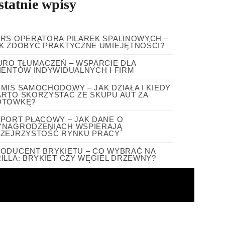
statnie wpisy
RS OPERATORA PILAREK SPALINOWYCH –
K ZDOBYĆ PRAKTYCZNE UMIEJĘTNOŚCI?
URO TŁUMACZEŃ – WSPARCIE DLA
IENTÓW INDYWIDUALNYCH I FIRM
MIS SAMOCHODOWY – JAK DZIAŁA I KIEDY
RTO SKORZYSTAĆ ZE SKUPU AUT ZA
OTÓWKĘ?
PORT PŁACOWY – JAK DANE O
NAGRODZENIACH WSPIERAJĄ
ZEJRZYSTOŚĆ RYNKU PRACY
ODUCENT BRYKIETU – CO WYBRAĆ NA
ILLA: BRYKIET CZY WĘGIEL DRZEWNY?