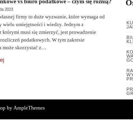
O
nkowe vs biuro podatkowe – czym się różnią?
ada 2023
łasnej firmy to duże wyzwanie, które wymaga od
KU
y wielu umiejętności i wiedzy. Jednym z
JA
 którymi musi się zmierzyć, jest prowadzenie
BI
 rozliczeń podatkowych. W tym zakresie
KL
ca może skorzystać z…
KO
WA
ej
G
RA
WY
PR
PR
GR
lop by AmpleThemes