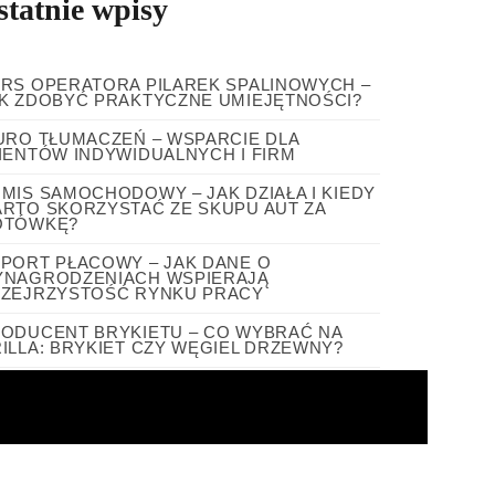
statnie wpisy
RS OPERATORA PILAREK SPALINOWYCH –
K ZDOBYĆ PRAKTYCZNE UMIEJĘTNOŚCI?
URO TŁUMACZEŃ – WSPARCIE DLA
IENTÓW INDYWIDUALNYCH I FIRM
MIS SAMOCHODOWY – JAK DZIAŁA I KIEDY
RTO SKORZYSTAĆ ZE SKUPU AUT ZA
OTÓWKĘ?
PORT PŁACOWY – JAK DANE O
NAGRODZENIACH WSPIERAJĄ
ZEJRZYSTOŚĆ RYNKU PRACY
ODUCENT BRYKIETU – CO WYBRAĆ NA
ILLA: BRYKIET CZY WĘGIEL DRZEWNY?