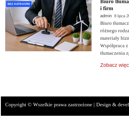
Biuro tłuma
BEZ KATEGORII
i firm
admin
8 lipca 
Biuro tłumacz
różnego rodz
materiały biz
Współpraca z
tłumaczenia 
Zobacz więc
Copyright © Wszelkie prawa zastrzeżone |
Design & deve