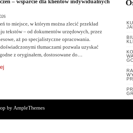
O
czeń – wsparcie dla klientów indywidualnych
2026
KU
eń to miejsce, w którym można zlecić przekład
JA
aju tekstów – od dokumentów urzędowych, przez
BI
nesowe, aż po specjalistyczne opracowania.
KL
 doświadczonymi tłumaczami pozwala uzyskać
KO
zgodne z oryginałem, dostosowane do…
WA
G
ej
RA
WY
PR
PR
GR
lop by AmpleThemes