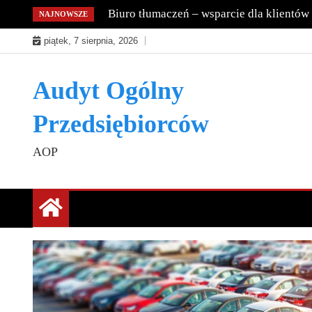
Skip
Biuro tłumaczeń – wsparcie dla klientów
NAJNOWSZE
to
piątek, 7 sierpnia, 2026
content
Audyt Ogólny
Przedsiębiorców
AOP